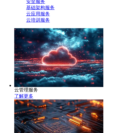
安全服务
基础架构服务
云应用服务
云培训服务
云管理服务
了解更多