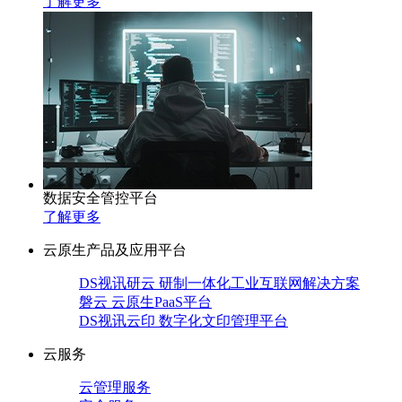
了解更多
数据安全管控平台
了解更多
云原生产品及应用平台
DS视讯研云 研制一体化工业互联网解决方案
磐云 云原生PaaS平台
DS视讯云印 数字化文印管理平台
云服务
云管理服务